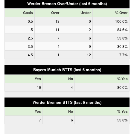
Werder Bremen Over/Under (last 6 months)
Goals
Over
Under
% Over
0.5
13
0
100.0%
1.5
11
2
84.6%
2.5
7
6
53.8%
3.5
4
9
30.8%
4.5
1
12
7.7%
Bayern Munich BTTS (last 6 months)
Yes
No
% Yes
16
4
80.0%
Werder Bremen BTTS (last 6 months)
Yes
No
% Yes
7
6
53.8%