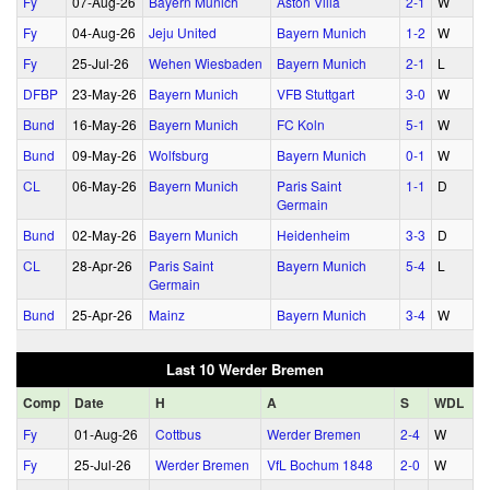
Fy
07‑Aug‑26
Bayern Munich
Aston Villa
2‑1
W
Fy
04‑Aug‑26
Jeju United
Bayern Munich
1‑2
W
Fy
25‑Jul‑26
Wehen Wiesbaden
Bayern Munich
2‑1
L
DFBP
23‑May‑26
Bayern Munich
VFB Stuttgart
3‑0
W
Bund
16‑May‑26
Bayern Munich
FC Koln
5‑1
W
Bund
09‑May‑26
Wolfsburg
Bayern Munich
0‑1
W
CL
06‑May‑26
Bayern Munich
Paris Saint
1‑1
D
Germain
Bund
02‑May‑26
Bayern Munich
Heidenheim
3‑3
D
CL
28‑Apr‑26
Paris Saint
Bayern Munich
5‑4
L
Germain
Bund
25‑Apr‑26
Mainz
Bayern Munich
3‑4
W
Last 10 Werder Bremen
Comp
Date
H
A
S
WDL
Fy
01‑Aug‑26
Cottbus
Werder Bremen
2‑4
W
Fy
25‑Jul‑26
Werder Bremen
VfL Bochum 1848
2‑0
W