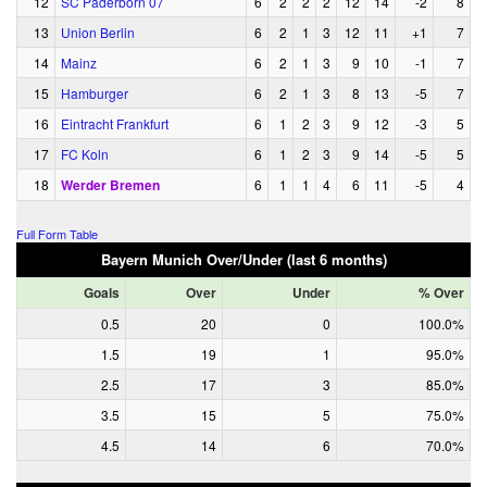
12
SC Paderborn 07
6
2
2
2
12
14
-2
8
13
Union Berlin
6
2
1
3
12
11
+1
7
14
Mainz
6
2
1
3
9
10
-1
7
15
Hamburger
6
2
1
3
8
13
-5
7
16
Eintracht Frankfurt
6
1
2
3
9
12
-3
5
17
FC Koln
6
1
2
3
9
14
-5
5
18
Werder Bremen
6
1
1
4
6
11
-5
4
Full Form Table
Bayern Munich Over/Under (last 6 months)
Goals
Over
Under
% Over
0.5
20
0
100.0%
1.5
19
1
95.0%
2.5
17
3
85.0%
3.5
15
5
75.0%
4.5
14
6
70.0%