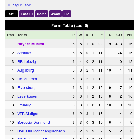
Full League Table
Last 6
Last 10
Home
Away
Elo
Form Table (Last 6)
Pos
Team
P
W
D
L
F
A
GD
Pts
1
Bayern Munich
6
5
1
0
22
9
+13
16
2
Schalke
6
5
0
1
11
7
+4
15
3
RB Leipzig
6
4
0
2
11
11
0
12
4
Augsburg
6
3
2
1
11
10
+1
11
5
Hoffenheim
6
3
2
1
10
11
-1
11
6
Elversberg
6
3
1
2
16
9
+7
10
7
Leverkusen
6
3
1
2
10
8
+2
10
8
Freiburg
6
3
1
2
10
10
0
10
9
VFB Stuttgart
6
2
3
1
15
11
+4
9
10
Borussia Dortmund
6
3
0
3
10
6
+4
9
11
Borussia Monchengladbach
6
2
2
2
7
5
+2
8