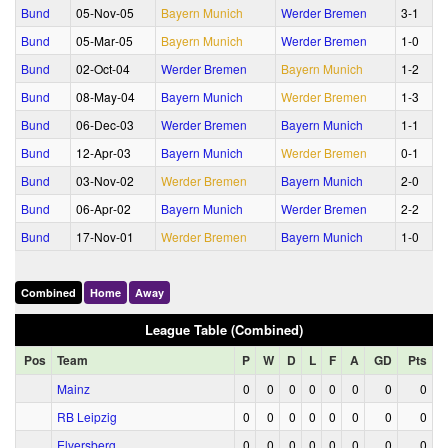
Bund
05‑Nov‑05
Bayern Munich
Werder Bremen
3‑1
Bund
05‑Mar‑05
Bayern Munich
Werder Bremen
1‑0
Bund
02‑Oct‑04
Werder Bremen
Bayern Munich
1‑2
Bund
08‑May‑04
Bayern Munich
Werder Bremen
1‑3
Bund
06‑Dec‑03
Werder Bremen
Bayern Munich
1‑1
Bund
12‑Apr‑03
Bayern Munich
Werder Bremen
0‑1
Bund
03‑Nov‑02
Werder Bremen
Bayern Munich
2‑0
Bund
06‑Apr‑02
Bayern Munich
Werder Bremen
2‑2
Bund
17‑Nov‑01
Werder Bremen
Bayern Munich
1‑0
Combined
Home
Away
League Table (Combined)
Pos
Team
P
W
D
L
F
A
GD
Pts
Mainz
0
0
0
0
0
0
0
0
RB Leipzig
0
0
0
0
0
0
0
0
Elversberg
0
0
0
0
0
0
0
0