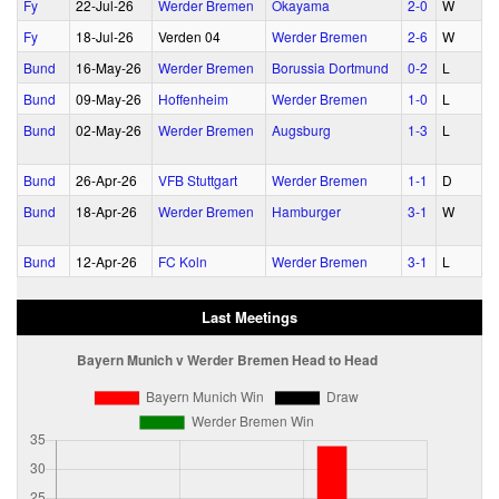
Fy
22‑Jul‑26
Werder Bremen
Okayama
2‑0
W
Fy
18‑Jul‑26
Verden 04
Werder Bremen
2‑6
W
Bund
16‑May‑26
Werder Bremen
Borussia Dortmund
0‑2
L
Bund
09‑May‑26
Hoffenheim
Werder Bremen
1‑0
L
Bund
02‑May‑26
Werder Bremen
Augsburg
1‑3
L
Bund
26‑Apr‑26
VFB Stuttgart
Werder Bremen
1‑1
D
Bund
18‑Apr‑26
Werder Bremen
Hamburger
3‑1
W
Bund
12‑Apr‑26
FC Koln
Werder Bremen
3‑1
L
Last Meetings