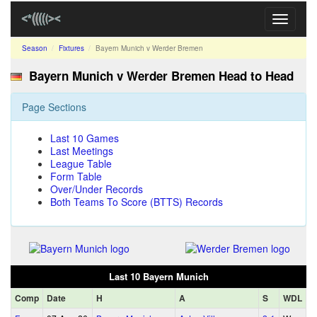
Toggle
navigati
Season
Fixtures
Bayern Munich v Werder Bremen
Bayern Munich v Werder Bremen Head to Head
Page Sections
Last 10 Games
Last Meetings
League Table
Form Table
Over/Under Records
Both Teams To Score (BTTS) Records
Last 10 Bayern Munich
Comp
Date
H
A
S
WDL