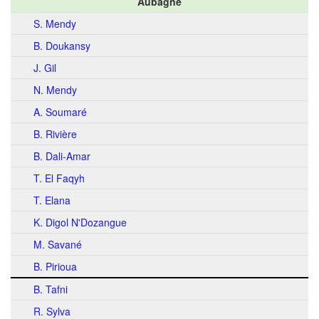
Aubagne
S. Mendy
B. Doukansy
J. Gil
N. Mendy
A. Soumaré
B. Rivière
B. Dali-Amar
T. El Faqyh
T. Elana
K. Digol N'Dozangue
M. Savané
B. Pirioua
B. Tafni
R. Sylva