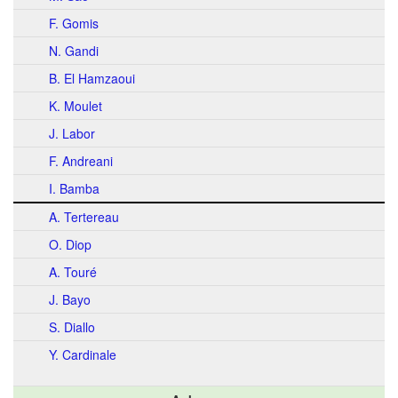
F. Gomis
N. Gandi
B. El Hamzaoui
K. Moulet
J. Labor
F. Andreani
I. Bamba
A. Tertereau
O. Diop
A. Touré
J. Bayo
S. Diallo
Y. Cardinale