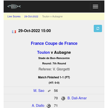
Toggle
navigati
Live Scores
29-Oct-2022
Toulon v Aubagne
29-Oct-2022 15:00
France Coupe de France
Toulon
v Aubagne
Stade de Bon-Rencontre
Round: 7th Round
Referee: V. Giorgetti
Match Finished 1-1 (FT)
(HT: 0-0)
M. Sao
56
70
B. Dali-Amar
A. Diallo
71