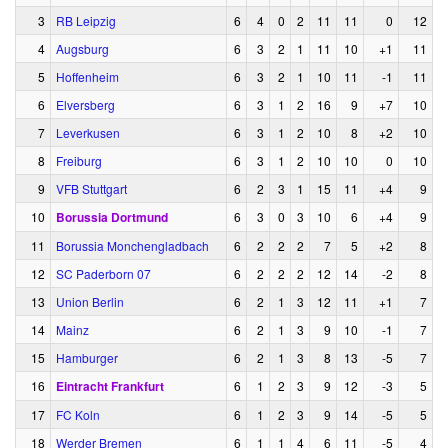
3
RB Leipzig
6
4
0
2
11
11
0
12
4
Augsburg
6
3
2
1
11
10
+1
11
5
Hoffenheim
6
3
2
1
10
11
-1
11
6
Elversberg
6
3
1
2
16
9
+7
10
7
Leverkusen
6
3
1
2
10
8
+2
10
8
Freiburg
6
3
1
2
10
10
0
10
9
VFB Stuttgart
6
2
3
1
15
11
+4
9
10
Borussia Dortmund
6
3
0
3
10
6
+4
9
11
Borussia Monchengladbach
6
2
2
2
7
5
+2
8
12
SC Paderborn 07
6
2
2
2
12
14
-2
8
13
Union Berlin
6
2
1
3
12
11
+1
7
14
Mainz
6
2
1
3
9
10
-1
7
15
Hamburger
6
2
1
3
8
13
-5
7
16
Eintracht Frankfurt
6
1
2
3
9
12
-3
5
17
FC Koln
6
1
2
3
9
14
-5
5
18
Werder Bremen
6
1
1
4
6
11
-5
4