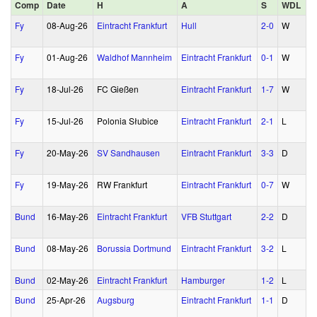
Comp
Date
H
A
S
WDL
Fy
08‑Aug‑26
Eintracht Frankfurt
Hull
2‑0
W
Fy
01‑Aug‑26
Waldhof Mannheim
Eintracht Frankfurt
0‑1
W
Fy
18‑Jul‑26
FC Gießen
Eintracht Frankfurt
1‑7
W
Fy
15‑Jul‑26
Polonia Słubice
Eintracht Frankfurt
2‑1
L
Fy
20‑May‑26
SV Sandhausen
Eintracht Frankfurt
3‑3
D
Fy
19‑May‑26
RW Frankfurt
Eintracht Frankfurt
0‑7
W
Bund
16‑May‑26
Eintracht Frankfurt
VFB Stuttgart
2‑2
D
Bund
08‑May‑26
Borussia Dortmund
Eintracht Frankfurt
3‑2
L
Bund
02‑May‑26
Eintracht Frankfurt
Hamburger
1‑2
L
Bund
25‑Apr‑26
Augsburg
Eintracht Frankfurt
1‑1
D