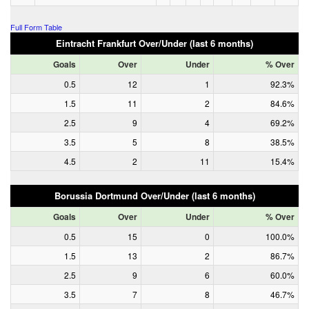
Full Form Table
Eintracht Frankfurt Over/Under (last 6 months)
Goals
Over
Under
% Over
0.5
12
1
92.3%
1.5
11
2
84.6%
2.5
9
4
69.2%
3.5
5
8
38.5%
4.5
2
11
15.4%
Borussia Dortmund Over/Under (last 6 months)
Goals
Over
Under
% Over
0.5
15
0
100.0%
1.5
13
2
86.7%
2.5
9
6
60.0%
3.5
7
8
46.7%