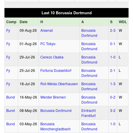
Last 10 Borussia Dortmund
Comp
Date
H
A
S
WDL
Fy
09‑Aug‑26
Arsenal
Borussia
2‑3
W
Dortmund
Fy
01‑Aug‑26
FC Tokyo
Borussia
0‑1
W
Dortmund
Fy
29‑Jul‑26
Cerezo Osaka
Borussia
1‑0
L
Dortmund
Fy
25‑Jul‑26
Fortuna Dusseldorf
Borussia
2‑1
L
Dortmund
Fy
18‑Jul‑26
Rot-Weiss Oberhausen
Borussia
1‑3
W
Dortmund
Bund
16‑May‑26
Werder Bremen
Borussia
0‑2
W
Dortmund
Bund
08‑May‑26
Borussia Dortmund
Eintracht
3‑2
W
Frankfurt
Bund
03‑May‑26
Borussia
Borussia
1‑0
L
Monchengladbach
Dortmund