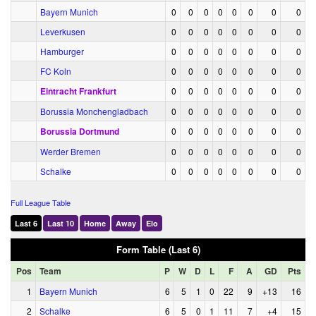
Bayern Munich
0
0
0
0
0
0
0
0
Leverkusen
0
0
0
0
0
0
0
0
Hamburger
0
0
0
0
0
0
0
0
FC Koln
0
0
0
0
0
0
0
0
Eintracht Frankfurt
0
0
0
0
0
0
0
0
Borussia Monchengladbach
0
0
0
0
0
0
0
0
Borussia Dortmund
0
0
0
0
0
0
0
0
Werder Bremen
0
0
0
0
0
0
0
0
Schalke
0
0
0
0
0
0
0
0
Full League Table
Last 6
Last 10
Home
Away
Elo
Form Table (Last 6)
Pos
Team
P
W
D
L
F
A
GD
Pts
1
Bayern Munich
6
5
1
0
22
9
+13
16
2
Schalke
6
5
0
1
11
7
+4
15