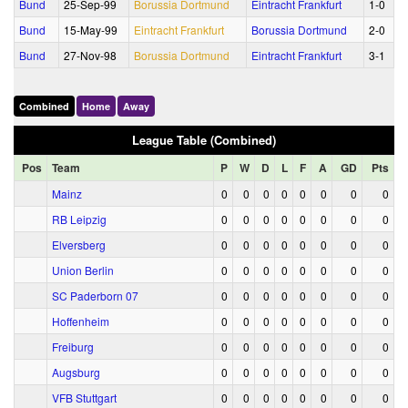
Bund
25‑Sep‑99
Borussia Dortmund
Eintracht Frankfurt
1‑0
Bund
15‑May‑99
Eintracht Frankfurt
Borussia Dortmund
2‑0
Bund
27‑Nov‑98
Borussia Dortmund
Eintracht Frankfurt
3‑1
Combined
Home
Away
League Table (Combined)
Pos
Team
P
W
D
L
F
A
GD
Pts
Mainz
0
0
0
0
0
0
0
0
RB Leipzig
0
0
0
0
0
0
0
0
Elversberg
0
0
0
0
0
0
0
0
Union Berlin
0
0
0
0
0
0
0
0
SC Paderborn 07
0
0
0
0
0
0
0
0
Hoffenheim
0
0
0
0
0
0
0
0
Freiburg
0
0
0
0
0
0
0
0
Augsburg
0
0
0
0
0
0
0
0
VFB Stuttgart
0
0
0
0
0
0
0
0