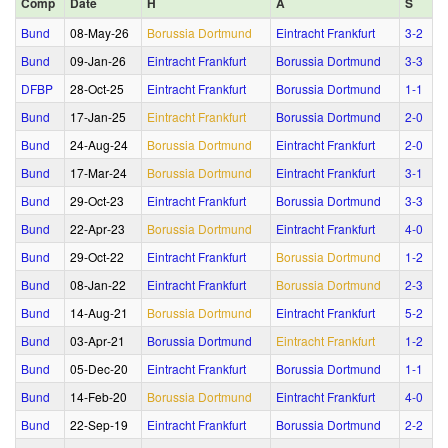
Comp
Date
H
A
S
Bund
08‑May‑26
Borussia Dortmund
Eintracht Frankfurt
3‑2
Bund
09‑Jan‑26
Eintracht Frankfurt
Borussia Dortmund
3‑3
DFBP
28‑Oct‑25
Eintracht Frankfurt
Borussia Dortmund
1‑1
Bund
17‑Jan‑25
Eintracht Frankfurt
Borussia Dortmund
2‑0
Bund
24‑Aug‑24
Borussia Dortmund
Eintracht Frankfurt
2‑0
Bund
17‑Mar‑24
Borussia Dortmund
Eintracht Frankfurt
3‑1
Bund
29‑Oct‑23
Eintracht Frankfurt
Borussia Dortmund
3‑3
Bund
22‑Apr‑23
Borussia Dortmund
Eintracht Frankfurt
4‑0
Bund
29‑Oct‑22
Eintracht Frankfurt
Borussia Dortmund
1‑2
Bund
08‑Jan‑22
Eintracht Frankfurt
Borussia Dortmund
2‑3
Bund
14‑Aug‑21
Borussia Dortmund
Eintracht Frankfurt
5‑2
Bund
03‑Apr‑21
Borussia Dortmund
Eintracht Frankfurt
1‑2
Bund
05‑Dec‑20
Eintracht Frankfurt
Borussia Dortmund
1‑1
Bund
14‑Feb‑20
Borussia Dortmund
Eintracht Frankfurt
4‑0
Bund
22‑Sep‑19
Eintracht Frankfurt
Borussia Dortmund
2‑2