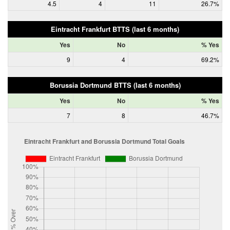
4.5
4
11
26.7%
Eintracht Frankfurt BTTS (last 6 months)
Yes
No
% Yes
9
4
69.2%
Borussia Dortmund BTTS (last 6 months)
Yes
No
% Yes
7
8
46.7%