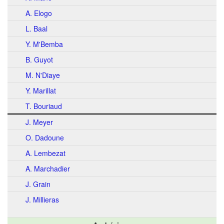
A. Elogo
L. Baal
Y. M'Bemba
B. Guyot
M. N'Diaye
Y. Marillat
T. Bouriaud
J. Meyer
O. Dadoune
A. Lembezat
A. Marchadier
J. Grain
J. Millieras