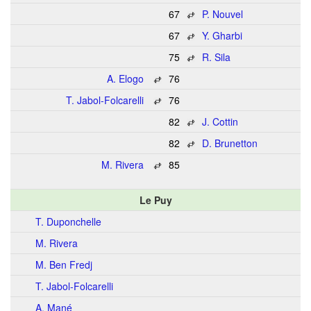
67
P. Nouvel
67
Y. Gharbi
75
R. Sila
A. Elogo
76
T. Jabol-Folcarelli
76
82
J. Cottin
82
D. Brunetton
M. Rivera
85
Le Puy
T. Duponchelle
M. Rivera
M. Ben Fredj
T. Jabol-Folcarelli
A. Mané