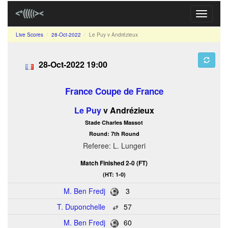
Toggle
navigati
Live Scores
28-Oct-2022
Le Puy v Andrézieux
28-Oct-2022 19:00
France Coupe de France
Le Puy
v Andrézieux
Stade Charles Massot
Round: 7th Round
Referee: L. Lungeri
Match Finished 2-0 (FT)
(HT: 1-0)
M. Ben Fredj
3
T. Duponchelle
57
M. Ben Fredj
60