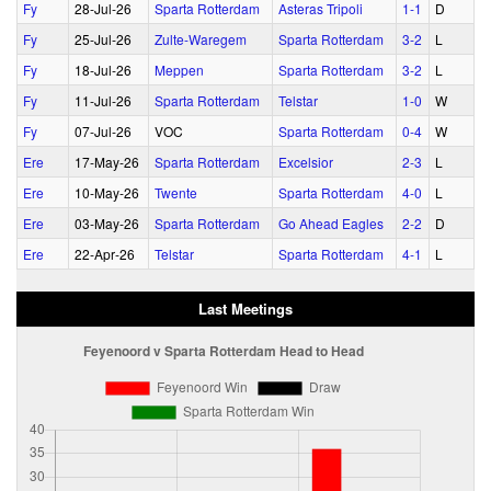
Fy
28‑Jul‑26
Sparta Rotterdam
Asteras Tripoli
1‑1
D
Fy
25‑Jul‑26
Zulte-Waregem
Sparta Rotterdam
3‑2
L
Fy
18‑Jul‑26
Meppen
Sparta Rotterdam
3‑2
L
Fy
11‑Jul‑26
Sparta Rotterdam
Telstar
1‑0
W
Fy
07‑Jul‑26
VOC
Sparta Rotterdam
0‑4
W
Ere
17‑May‑26
Sparta Rotterdam
Excelsior
2‑3
L
Ere
10‑May‑26
Twente
Sparta Rotterdam
4‑0
L
Ere
03‑May‑26
Sparta Rotterdam
Go Ahead Eagles
2‑2
D
Ere
22‑Apr‑26
Telstar
Sparta Rotterdam
4‑1
L
Last Meetings