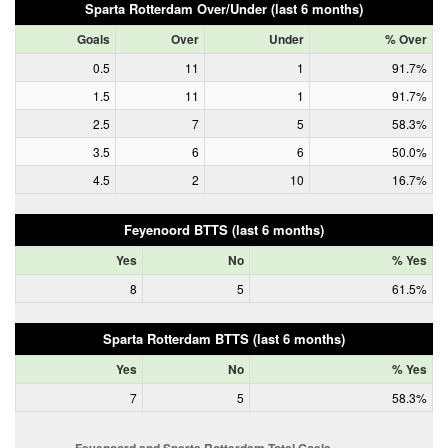
Sparta Rotterdam Over/Under (last 6 months)
Goals
Over
Under
% Over
0.5
11
1
91.7%
1.5
11
1
91.7%
2.5
7
5
58.3%
3.5
6
6
50.0%
4.5
2
10
16.7%
Feyenoord BTTS (last 6 months)
Yes
No
% Yes
8
5
61.5%
Sparta Rotterdam BTTS (last 6 months)
Yes
No
% Yes
7
5
58.3%