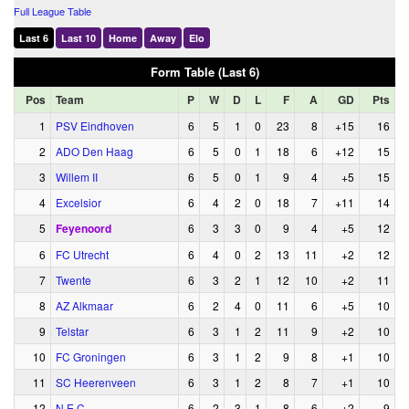
Full League Table
Last 6
Last 10
Home
Away
Elo
Form Table (Last 6)
Pos
Team
P
W
D
L
F
A
GD
Pts
1
PSV Eindhoven
6
5
1
0
23
8
+15
16
2
ADO Den Haag
6
5
0
1
18
6
+12
15
3
Willem II
6
5
0
1
9
4
+5
15
4
Excelsior
6
4
2
0
18
7
+11
14
5
Feyenoord
6
3
3
0
9
4
+5
12
6
FC Utrecht
6
4
0
2
13
11
+2
12
7
Twente
6
3
2
1
12
10
+2
11
8
AZ Alkmaar
6
2
4
0
11
6
+5
10
9
Telstar
6
3
1
2
11
9
+2
10
10
FC Groningen
6
3
1
2
9
8
+1
10
11
SC Heerenveen
6
3
1
2
8
7
+1
10
12
N.E.C.
6
2
3
1
8
6
+2
9