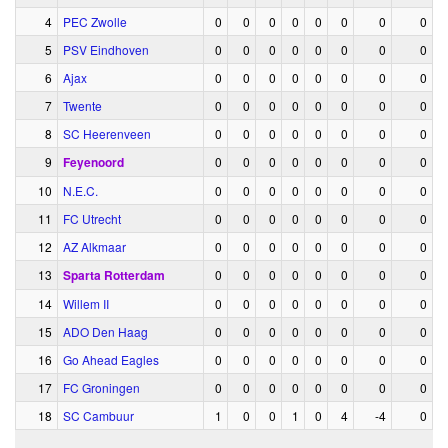
4
PEC Zwolle
0
0
0
0
0
0
0
0
5
PSV Eindhoven
0
0
0
0
0
0
0
0
6
Ajax
0
0
0
0
0
0
0
0
7
Twente
0
0
0
0
0
0
0
0
8
SC Heerenveen
0
0
0
0
0
0
0
0
9
Feyenoord
0
0
0
0
0
0
0
0
10
N.E.C.
0
0
0
0
0
0
0
0
11
FC Utrecht
0
0
0
0
0
0
0
0
12
AZ Alkmaar
0
0
0
0
0
0
0
0
13
Sparta Rotterdam
0
0
0
0
0
0
0
0
14
Willem II
0
0
0
0
0
0
0
0
15
ADO Den Haag
0
0
0
0
0
0
0
0
16
Go Ahead Eagles
0
0
0
0
0
0
0
0
17
FC Groningen
0
0
0
0
0
0
0
0
18
SC Cambuur
1
0
0
1
0
4
-4
0