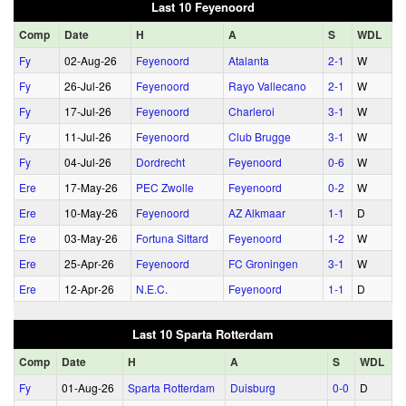
Last 10 Feyenoord
Comp
Date
H
A
S
WDL
Fy
02‑Aug‑26
Feyenoord
Atalanta
2‑1
W
Fy
26‑Jul‑26
Feyenoord
Rayo Vallecano
2‑1
W
Fy
17‑Jul‑26
Feyenoord
Charleroi
3‑1
W
Fy
11‑Jul‑26
Feyenoord
Club Brugge
3‑1
W
Fy
04‑Jul‑26
Dordrecht
Feyenoord
0‑6
W
Ere
17‑May‑26
PEC Zwolle
Feyenoord
0‑2
W
Ere
10‑May‑26
Feyenoord
AZ Alkmaar
1‑1
D
Ere
03‑May‑26
Fortuna Sittard
Feyenoord
1‑2
W
Ere
25‑Apr‑26
Feyenoord
FC Groningen
3‑1
W
Ere
12‑Apr‑26
N.E.C.
Feyenoord
1‑1
D
Last 10 Sparta Rotterdam
Comp
Date
H
A
S
WDL
Fy
01‑Aug‑26
Sparta Rotterdam
Duisburg
0‑0
D