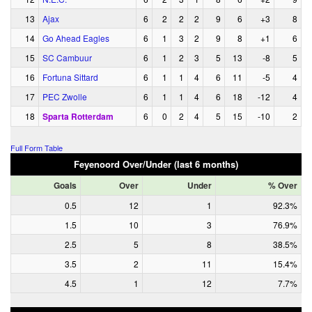
13
Ajax
6
2
2
2
9
6
+3
8
14
Go Ahead Eagles
6
1
3
2
9
8
+1
6
15
SC Cambuur
6
1
2
3
5
13
-8
5
16
Fortuna Sittard
6
1
1
4
6
11
-5
4
17
PEC Zwolle
6
1
1
4
6
18
-12
4
18
Sparta Rotterdam
6
0
2
4
5
15
-10
2
Full Form Table
Feyenoord Over/Under (last 6 months)
Goals
Over
Under
% Over
0.5
12
1
92.3%
1.5
10
3
76.9%
2.5
5
8
38.5%
3.5
2
11
15.4%
4.5
1
12
7.7%