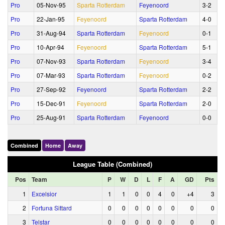
Pro
05‑Nov‑95
Sparta Rotterdam
Feyenoord
3‑2
Pro
22‑Jan‑95
Feyenoord
Sparta Rotterdam
4‑0
Pro
31‑Aug‑94
Sparta Rotterdam
Feyenoord
0‑1
Pro
10‑Apr‑94
Feyenoord
Sparta Rotterdam
5‑1
Pro
07‑Nov‑93
Sparta Rotterdam
Feyenoord
3‑4
Pro
07‑Mar‑93
Sparta Rotterdam
Feyenoord
0‑2
Pro
27‑Sep‑92
Feyenoord
Sparta Rotterdam
2‑2
Pro
15‑Dec‑91
Feyenoord
Sparta Rotterdam
2‑0
Pro
25‑Aug‑91
Sparta Rotterdam
Feyenoord
0‑0
Combined
Home
Away
League Table (Combined)
Pos
Team
P
W
D
L
F
A
GD
Pts
1
Excelsior
1
1
0
0
4
0
+4
3
2
Fortuna Sittard
0
0
0
0
0
0
0
0
3
Telstar
0
0
0
0
0
0
0
0